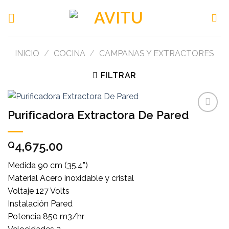
Skip
to
content
INICIO
/
COCINA
/
CAMPANAS Y EXTRACTORES
FILTRAR
Purificadora Extractora De Pared
Add to
wishlist
4,675.00
Q
Medida 90 cm (35.4”)
Material Acero inoxidable y cristal
Voltaje 127 Volts
Instalación Pared
Potencia 850 m3/hr