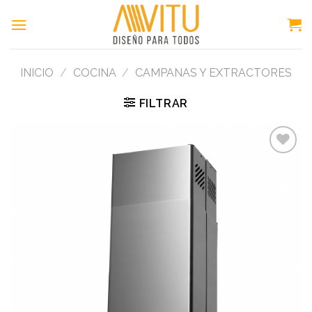
Skip
to
content
INICIO
/
COCINA
/
CAMPANAS Y EXTRACTORES
FILTRAR
Add to
wishlist