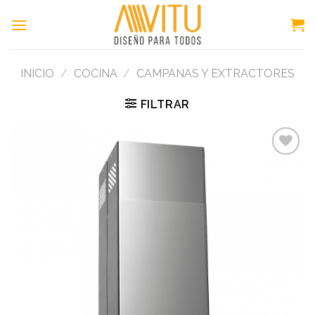
Skip
to
content
INICIO
/
COCINA
/
CAMPANAS Y EXTRACTORES
FILTRAR
Add to
wishlist