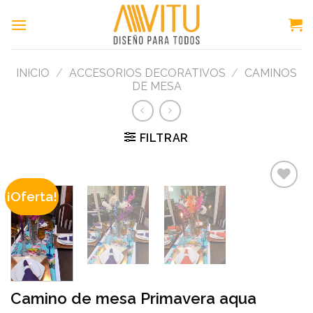
Skip
to
content
INICIO
/
ACCESORIOS DECORATIVOS
/
CAMINOS
DE MESA
FILTRAR
¡Oferta!
Add to
wishlist
Camino de mesa Primavera aqua