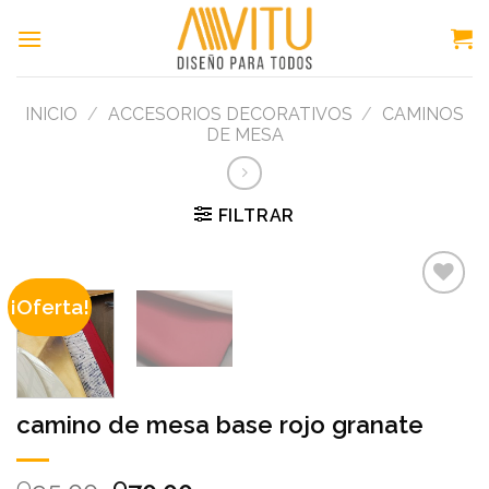
Skip
to
content
INICIO
/
ACCESORIOS DECORATIVOS
/
CAMINOS
DE MESA
FILTRAR
¡Oferta!
Add to
wishlist
camino de mesa base rojo granate
Q
Q