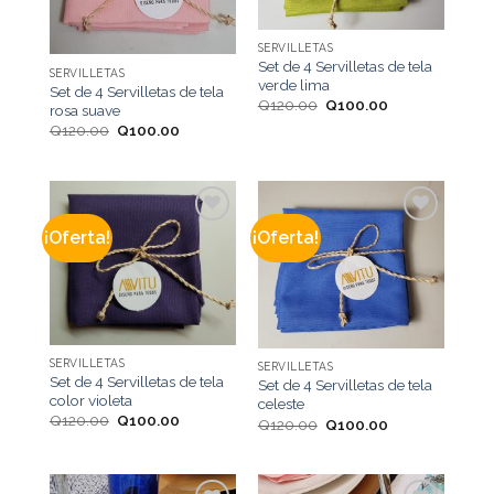
SERVILLETAS
Set de 4 Servilletas de tela
SERVILLETAS
verde lima
Set de 4 Servilletas de tela
Q
120.00
Q
100.00
rosa suave
Q
120.00
Q
100.00
¡Oferta!
¡Oferta!
Add to
Add to
wishlist
wishlist
SERVILLETAS
SERVILLETAS
Set de 4 Servilletas de tela
Set de 4 Servilletas de tela
color violeta
celeste
Q
120.00
Q
100.00
Q
120.00
Q
100.00