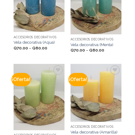
ACCESORIOS DECORATIVOS
ACCESORIOS DECORATIVOS
Vela decorativa (Aqua)
Vela decorativa (Menta)
Q
70.00
–
Q
80.00
Q
70.00
–
Q
80.00
¡Oferta!
¡Oferta!
Add to
Add to
wishlist
wishlist
ACCESORIOS DECORATIVOS
Vela decorativa (Amarilla)