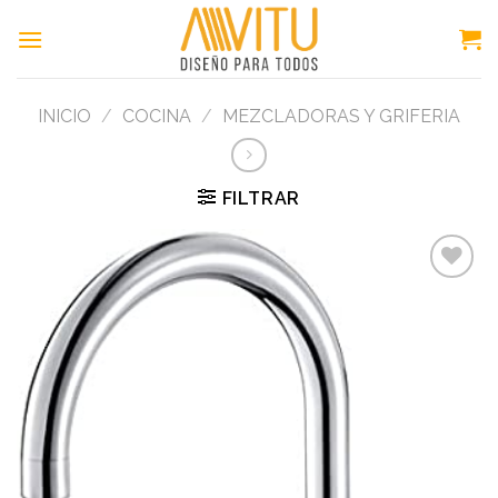
Skip
to
content
INICIO
/
COCINA
/
MEZCLADORAS Y GRIFERIA
FILTRAR
Add to
wishlist