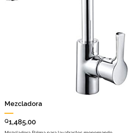
Mezcladora
1,485.00
Q
Mezcladora Palma para lavatrastos monomando