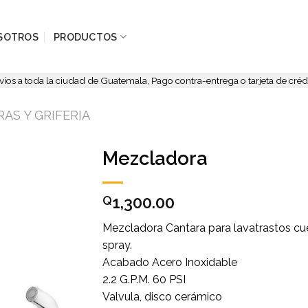
SOTROS
PRODUCTOS
víos a toda la ciudad de Guatemala, Pago contra-entrega o tarjeta de crédi
AS Y GRIFERIA
Mezcladora
Add to
1,300.00
wishlist
Q
Mezcladora Cantara para lavatrastos cue
spray.
Acabado Acero Inoxidable
2.2 G.P.M. 60 PSI
Valvula, disco cerámico