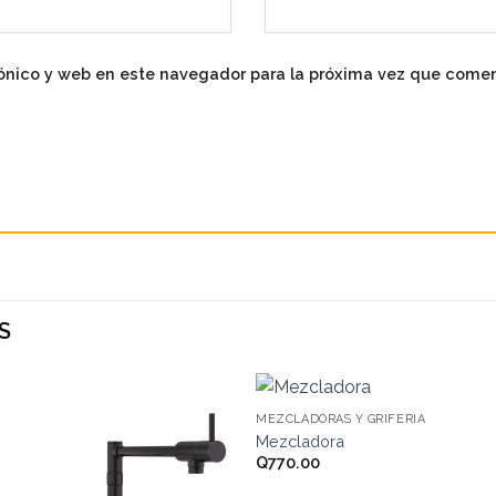
ónico y web en este navegador para la próxima vez que come
S
MEZCLADORAS Y GRIFERIA
Add to
Add
Mezcladora
wishlist
wishl
Q
770.00