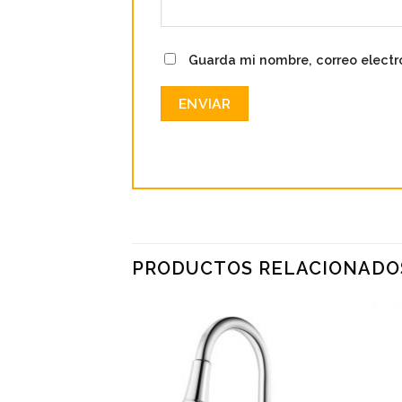
Guarda mi nombre, correo electr
PRODUCTOS RELACIONADO
FERIA
Add to
Add to
wishlist
wishlist