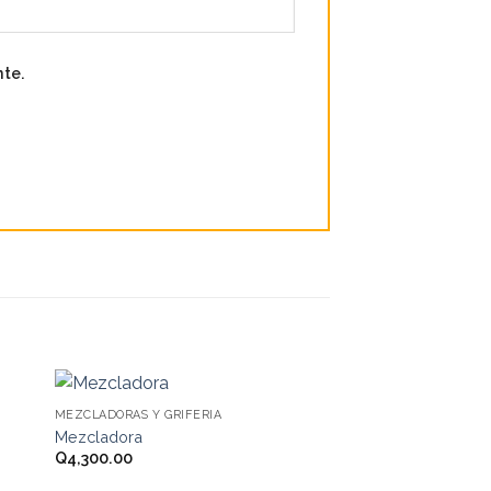
nte.
MEZCLADORAS Y GRIFERIA
 to
Add to
Mezcladora
ist
wishlist
Q
4,300.00