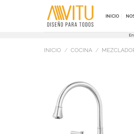
Skip
to
INICIO
NO
content
En
INICIO
/
COCINA
/
MEZCLADOR